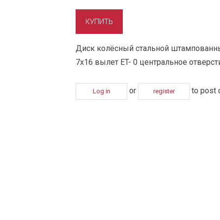
Диск колёсный стальной штампованны
7х16 вылет ET- 0 центральное отверст
or
to post
Log in
register