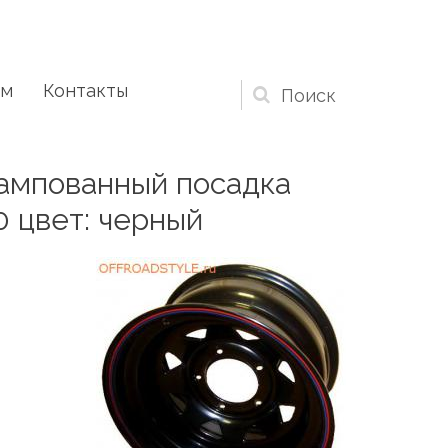
ам
Контакты
Форма
поиска
тампованный посадка
0 цвет: черный