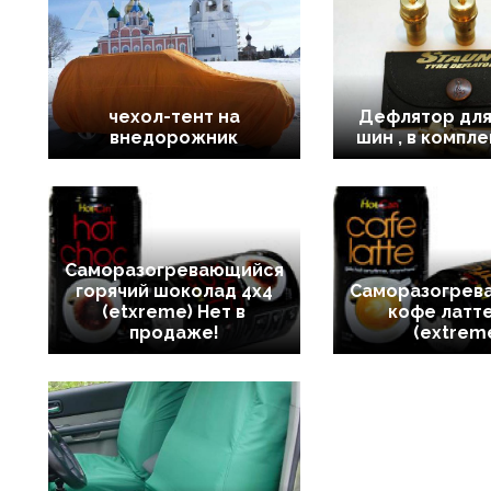
чехол-тент на
Дефлятор для
внедорожник
шин , в компл
Саморазогревающийся
горячий шоколад 4x4
Саморазогрев
(etxreme) Нет в
кофе латте
продаже!
(extrem