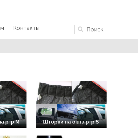
ам
Контакты
Форма
поиска
а р-р M
Шторки на окна р-р S