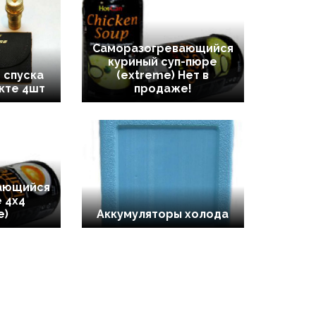
Саморазогревающийся
куриный суп-пюре
 спуска
(extreme) Нет в
екте 4шт
продаже!
ающийся
 4х4
e)
Аккумуляторы холода