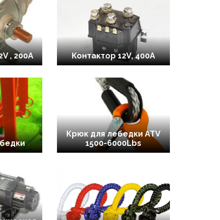
V , 200А
Контактор 12V, 400A
Крюк для лебедки ATV
ебедки
1500-6000Lbs