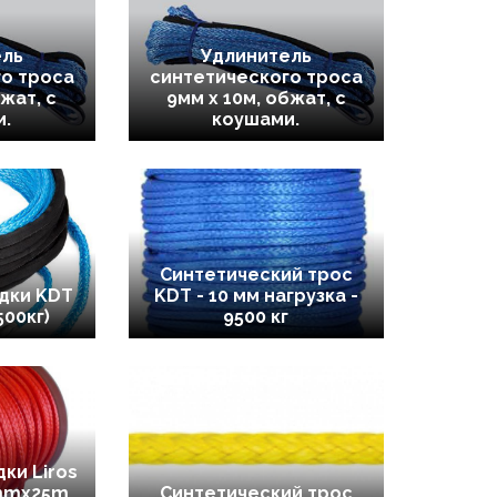
ель
Удлинитель
о троса
синтетического троса
бжат, с
9мм х 10м, обжат, с
и.
коушами.
Синтетический трос
дки KDT
KDT - 10 мм нагрузка -
00кг)
9500 кг
ки Liros
0mmx25m
Синтетический трос