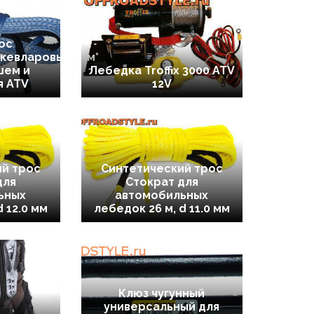
ос
кевларовый)15м*
шем и
Лебедка Troffix 3000 ATV
я ATV
12V
й трос
Синтетический трос
для
Стократ для
ьных
автомобильных
d 12.0 мм
лебедок 26 м, d 11.0 мм
Клюз чугунный
универсальный для