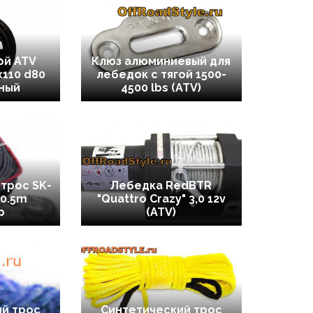
ой ATV
Клюз алюминиевый для
x110 d80
лебедок с тягой 1500-
рный
4500 lbs (ATV)
трос SK-
Лебедка RedBTR
30.5m
"Quattro Crazy" 3,0 12v
p
(ATV)
й трос
Синтетический трос