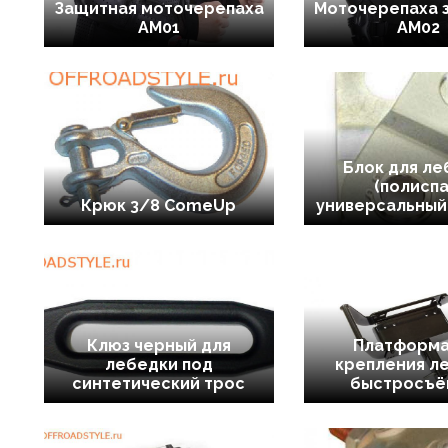
Защитная моточерепаха
Моточерепаха 
AM01
AM02
Блок для ле
(полиспа
Крюк 3/8 ComeUp
универсальный.
Клюз черный для
Платформа
лебедки под
крепления л
синтетический трос
быстросъё