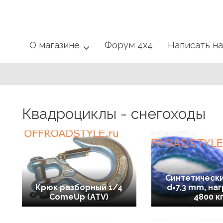
О магазине
Форум 4x4
Написать н
Квадроциклы - снегоходы
Синтетически
Крюк разборный 1/4
d=7,3 mm, наг
ComeUp (ATV)
4800 к