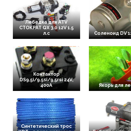
Лебедка для ATV
СТОКРАТ QX 3.0 12V 1.5
л.с
Соленоид DV 12
Контактор
DS9.5i/9.5si/9.5rsi 24V,
400A
Якорь для л
Синтетический трос