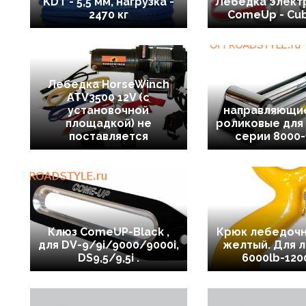
KDT - 5,5 мм, нагрузка -
Лебедка элект
2470 кг
ComeUp - Cub 
Лебедка HorseWinch
ATV3500 12V (с
установочной
направляющи
площадкой) не
роликовые для
поставляется
серии 8000-
Клюз ComeUP-Black ,
Крюк лебедочн
для DV-9/9i/9000/9000i,
желтый. Для 
DS9,5/9,5i .
6000lb-120