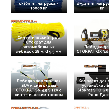
d=10mm, нагрузка -
d=5,4mm, нагруз
10000 кг
кг
Синтетический трос
Стократ для
автомобильных
Лебедка дл
лебедок 28 м, d 9.5 мм
СТОКРАТ QX 3.0
Лебедка переносная
Комплект для 
SUV и снегоходы
установки л
СТОКРАТ SN 4.5 S 12V с
Stokrat STO QX 
синтетическим тросом
Рено Дас