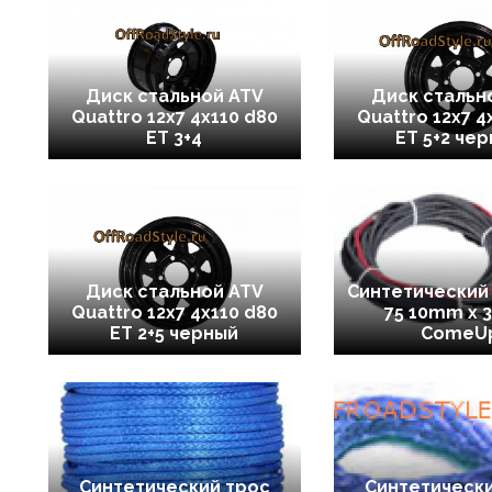
Диск стальной ATV
Диск стальн
Quattro 12x7 4x110 d80
Quattro 12x7 4
ET 3+4
ET 5+2 че
Диск стальной ATV
Cинтетический 
Quattro 12x7 4x110 d80
75 10mm x 
ET 2+5 черный
ComeU
Синтетический трос
Синтетически