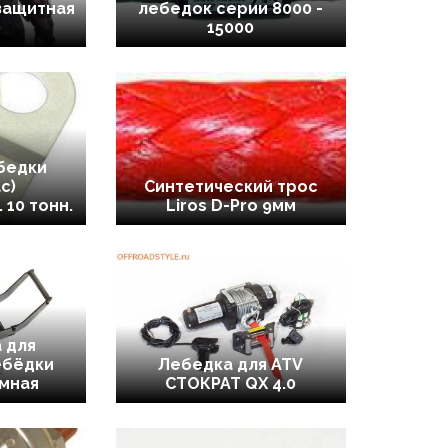
защитная
лебедок серии 8000 -
15000
бедки
с)
Синтетический трос
 10 тонн.
Liros D-Pro 9мм
 для
ебёдки
Лебедка для ATV
мная
СТОКРАТ QX 4.0