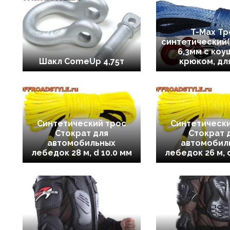
T-Max Тр
синтетический(
6,3мм с коу
Шакл ComeUp 4,75т
крюком, дл
Синтетический трос
Синтетически
Стократ для
Стократ 
автомобильных
автомобил
лебедок 28 м, d 10.0 мм
лебедок 26 м, 