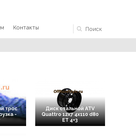
ам
Контакты
Форма
поиска
й трос
Диск стальной ATV
рузка -
Quattro 12x7 4x110 d80
г
ET 4+3