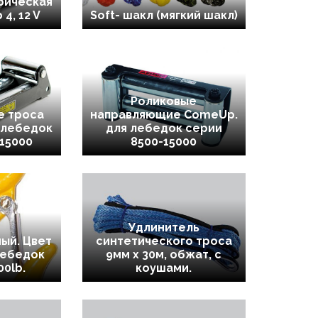
рическая
4, 12 V
Soft- шакл (мягкий шакл)
Роликовые
е троса
направляющие ComeUp.
 лебедок
для лебедок серии
15000
8500-15000
Удлинитель
ый. Цвет
синтетического троса
лебедок
9мм х 30м, обжат, с
00lb.
коушами.