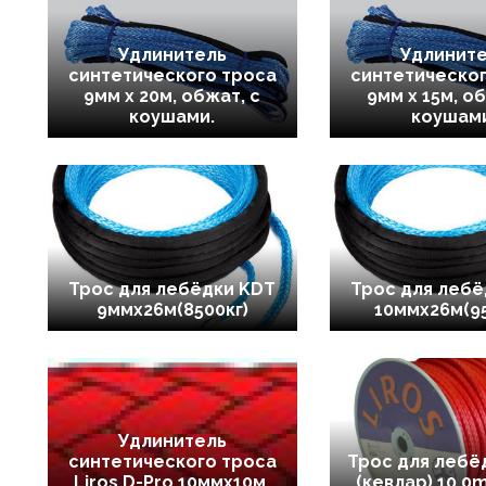
Удлинитель
Удлинит
синтетического троса
синтетическог
9мм х 20м, обжат, с
9мм х 15м, о
коушами.
коушам
Трос для лебёдки KDT
Трос для лебё
9ммх26м(8500кг)
10ммх26м(95
Удлинитель
синтетического троса
Трос для лебёд
Liros D-Pro 10ммх10м,
(кевлар) 10.