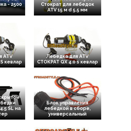
ка - 2500
Стократ для лебедок
ATV 15 м d 5.5 мм
я ATV
Лебедка для ATV
 S кевлар
СТОКРАТ QX 4.0 s кевлар
скрытой
ебедки
Блок управления
4.5 SL на
лебедкой в сборе,
тер
универсальный