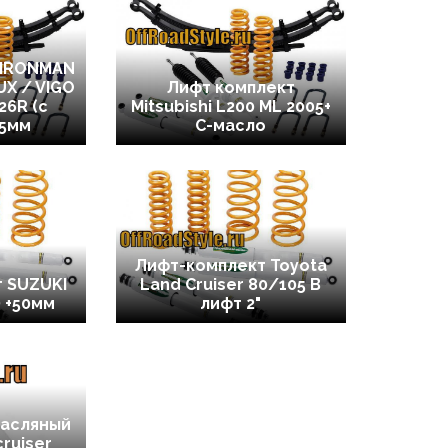
 IRONMAN
UX / VIGO
Лифт комплект
6R (с
Mitsubishi L200 ML 2005+
45мм
C-масло
Лифт-комплект Toyota
 SUZUKI
Land Cruiser 80/105 B
) +50мм
лифт 2"
масляный
ruiser