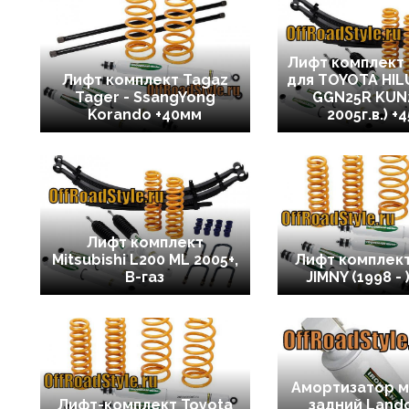
Лифт комплект
Лифт комплект Tagaz
для TOYOTA HIL
Tager - SsangYong
GGN25R KUN2
Korando +40мм
2005г.в.) +
Лифт комплект
Mitsubishi L200 ML 2005+,
Лифт комплект
В-газ
JIMNY (1998 - 
Амортизатор 
Лифт-комплект Toyota
задний Landc