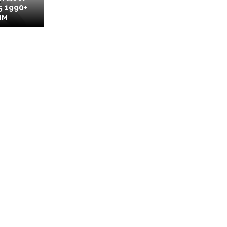
5 1990+
мм