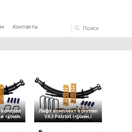
ам
Контакты
Форма
поиска
 Ironman
Лифт комплект Ironman
le +40мм.
УАЗ Patriot (+50мм.)