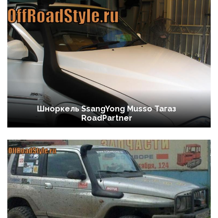
Шноркель SsangYong Musso Тагаз
RoadPartner