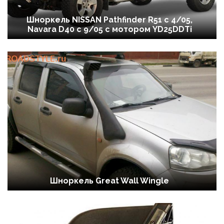
Шноркель NISSAN Pathfinder R51 c 4/05,
Navara D40 c 9/05 с мотором YD25DDTi
Шноркель Great Wall Wingle