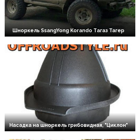
Шноркель SsangYong Korando Tагаз Тагер
Насадка на шноркель грибовидная, "Циклон"