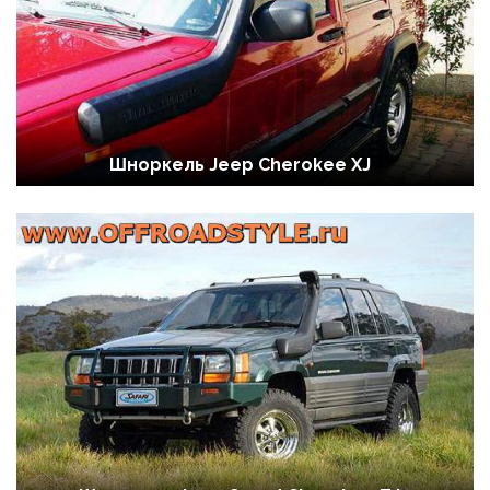
Шноркель Jeep Cherokee XJ