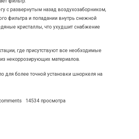
ает фильтр.
егу с развернутым назад воздухозаборником,
ого фильтра и попадании внутрь снежной
едяные кристаллы, что ухудшит снабжение
тации, где присутствуют все необходимые
из некоррозирующих материалов.
о для более точной установки шноркеля на
 comments
14534 просмотра