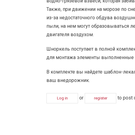
водно-грязевой взвеси, которая забив
Также, при движении на морозе по сн
из-за недостаточного обдува воздушн
пыли, на нем могут образовываться л
двигателя воздухом.
Шноркель поступает в полной комплек
для монтажа элементы выполненные 
В комплекте вы найдете шаблон-лекал
ваш внедорожник.
or
to post
Log in
register