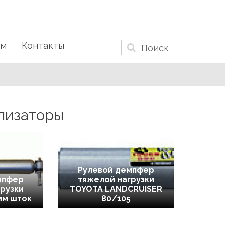
ам
Контакты
Форма
поиска
лизаторы
Рулевой демпфер
мпфер
тяжелой нагрузки
рузки
TOYOTA LANDCRUISER
мм шток
80/105