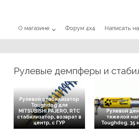
О магазине
Форум 4x4
Написать н
Рулевые демпферы и стаби
Рулевой стабилизатор
Toughdog для
MITSUBISHI PAJERO, RTC
Рулевой де
стабилизатор, возврат в
тяжелой наг
центр, с ГУР
Toughdog, 35 