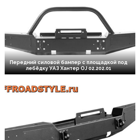
Передний силовой бампер с площадкой под
лебёдку УАЗ Хантер OJ 02.202.01