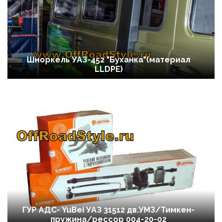
Шноркель УАЗ-452 "Буханка"(материал
LLDPE)
ГУР АДС- YuBei УАЗ 31512 дв.УМЗ/Тимкен-
пружина/рессор 004-20-02