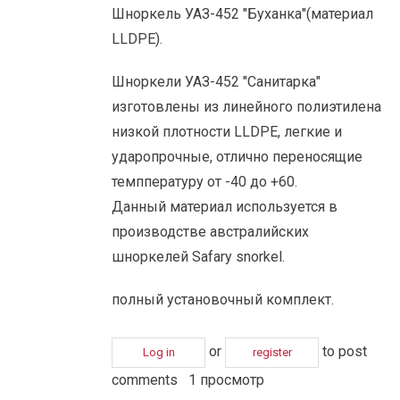
Шноркель УАЗ-452 "Буханка"(материал
LLDPE).
Шноркели УАЗ-452 "Санитарка"
изготовлены из линейного полиэтилена
низкой плотности LLDPE, легкие и
ударопрочные, отлично переносящие
темппературу от -40 до +60.
Данный материал используется в
производстве австралийских
шноркелей Safary snorkel.
полный установочный комплект.
or
to post
Log in
register
comments
1 просмотр