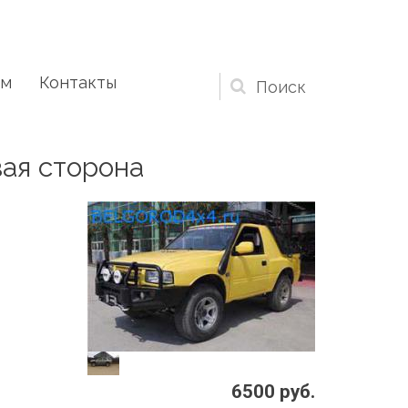
ам
Контакты
Форма
поиска
вая сторона
6500 руб.