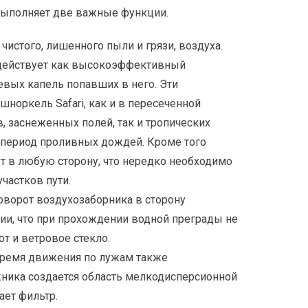
выполняет две важные функции.
чистого, лишенного пыли и грязи, воздуха.
 действует как высокоэффективный
евых капель попавших в него. Эти
норкель Safari, как и в пересеченной
, заснеженных полей, так и тропических
 период проливных дождей. Кроме того
т в любую сторону, что нередко необходимо
частков пути.
поворот воздухозаборника в сторону
ии, что при прохождении водной преграды не
т и ветровое стекло.
время движения по лужам также
жника создается область мелкодисперсионной
ает фильтр.