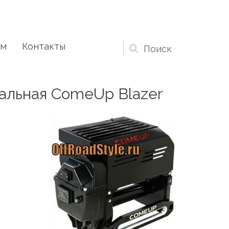
ам
Контакты
Форма
поиска
альная ComeUp Blazer