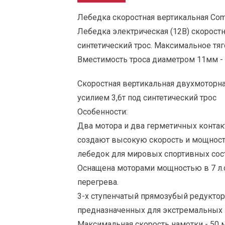
Лебедка скоростная вертикальная Com
Лебедка электрическая (12В) скоростн
синтетический трос. Максимальное тяго
Вместимость троса диаметром 11мм - 
Cкоростная вертикальная двухмоторн
усилием 3,6т под синтетический трос
Особенности:
Два мотора и два герметичных конта
создают высокую скорость и мощность
лебедок для мировых спортивных сос
Оснащена моторами мощностью в 7 л.с
перегрева.
3-х ступенчатый прямозубый редуктор
предназначенных для экстремальных 
Максимальная скорость намотки - 50 м