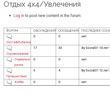
Отдых 4х4/Увлечения
Log in
to post new content in the forum.
ФОРУМ
ОБСУЖДЕНИЯ
СООБЩЕНИЯ
ПОСЛЕДНЕЕ СОО
No new posts
0
0
нет
Охота&Рыбалка
No new posts
17
33
By
Socrat31
10 лет 
Соревнования
No new posts
Очумелые
0
0
нет
ручки
No new posts
3
4
By
Socrat31
12 лет 
Путешествия
No new posts
Хобби
0
0
нет