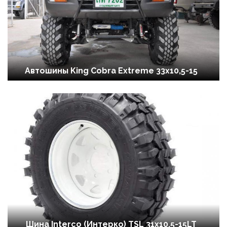
Автошины King Cobra Extreme 33x10,5-15
Шина Interco (Интерко) TSL 31x10.5-15LT