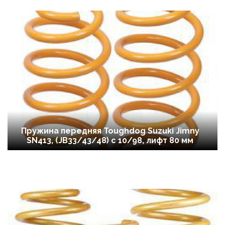
Пружина передняя Toughdog Suzuki Jimny
SN413, (JB33/43/48) c 10/98, лифт 80 мм