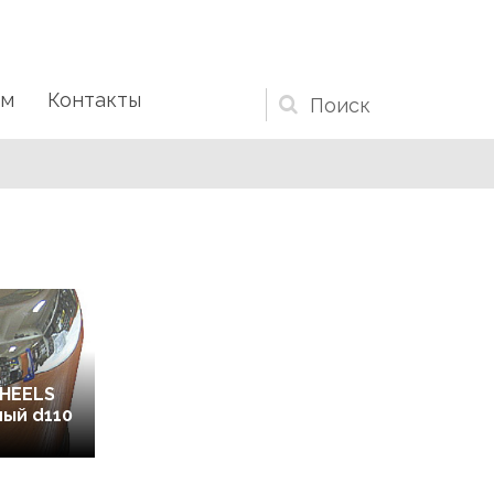
ам
Контакты
Форма
поиска
HEELS
ный d110