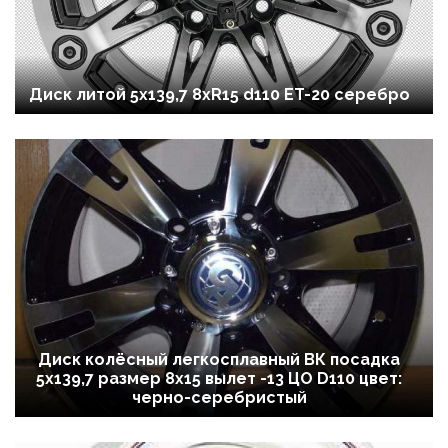
Диск литой 5x139,7 8xR15 d110 ET-20 серебро
Диск колёсный легкосплавный ВК посадка
5x139,7 размер 8х15 вылет -13 ЦО D110 цвет:
черно-серебристый