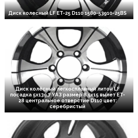
Диск колесный LF ET-25 D110 1580-53910-25BS
Диск колёсный легкосплавный литой LF
посадка 5x139,7 УАЗ размер 8.5х15 вылет ET-
28 центральное отверстие D110 цвет:
серебристый